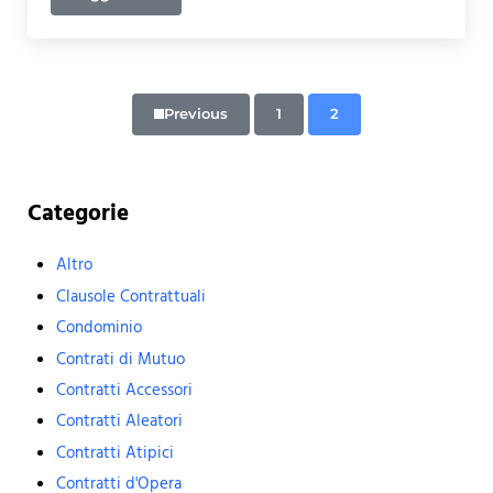
Previous
1
2
Page
Page
Sidebar
Categorie
Altro
Clausole Contrattuali
Condominio
Contrati di Mutuo
Contratti Accessori
Contratti Aleatori
Contratti Atipici
Contratti d'Opera