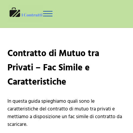
Skip to main content
Skip to header right navigation
Skip to site footer
Menu
Contratti
Guide sui Contratti con Fac Simile da Scaricare
Contratto di Mutuo tra
Privati – Fac Simile e
Caratteristiche
In questa guida spieghiamo quali sono le
caratteristiche del contratto di mutuo tra privati e
mettiamo a disposizione un fac simile di contratto da
scaricare.