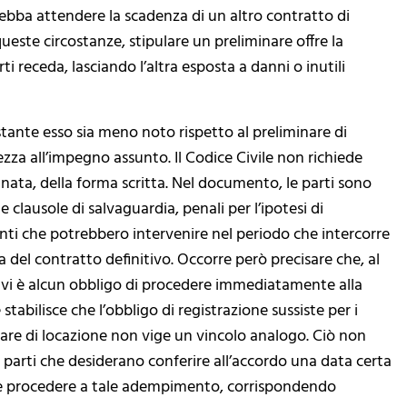
ebba attendere la scadenza di un altro contratto di
 queste circostanze, stipulare un preliminare offre la
i receda, lasciando l’altra esposta a danni o inutili
stante esso sia meno noto rispetto al preliminare di
ezza all’impegno assunto. Il Codice Civile non richiede
nnata, della forma scritta. Nel documento, le parti sono
e clausole di salvaguardia, penali per l’ipotesi di
ti che potrebbero intervenire nel periodo che intercorre
ma del contratto definitivo. Occorre però precisare che, al
n vi è alcun obbligo di procedere immediatamente alla
 stabilisce che l’obbligo di registrazione sussiste per i
inare di locazione non vige un vincolo analogo. Ciò non
le parti che desiderano conferire all’accordo una data certa
e procedere a tale adempimento, corrispondendo