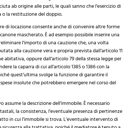
iuta ab origine alle parti, le quali sanno che l’esercizio di
a o la restituzione del doppio.
minare di locazione consente anche di convenire altre forme
n canone mascherato. È ad esempio possibile inserire una
reliminare l’importo di una cauzione che, una volta
putata alla cauzione vera e propria prevista dall’articolo 11
e abitativa, oppure dall’articolo 79 della stessa legge per
ere la caparra di cui all’articolo 1385 o 1386 con la
oiché quest’ultima svolge la funzione di garantire il
 spese insolute che potrebbero emergere nel corso del
vo assume la descrizione dell’immobile. È necessario
atastali, la consistenza, l’eventuale presenza di pertinenze
to in cui l’immobile si trova. L’eventuale intervento di
sicurezza alla trattativa, poiché il mediatore è tenuto a