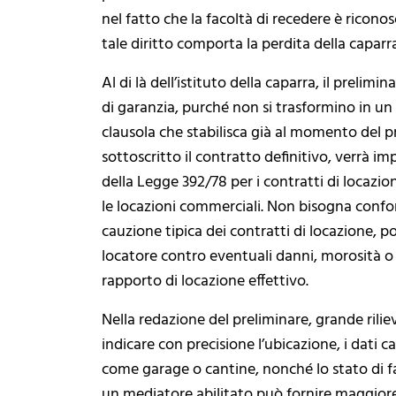
nel fatto che la facoltà di recedere è riconosc
tale diritto comporta la perdita della caparr
Al di là dell’istituto della caparra, il preli
di garanzia, purché non si trasformino in u
clausola che stabilisca già al momento del p
sottoscritto il contratto definitivo, verrà im
della Legge 392/78 per i contratti di locazion
le locazioni commerciali. Non bisogna confond
cauzione tipica dei contratti di locazione, p
locatore contro eventuali danni, morosità o
rapporto di locazione effettivo.
Nella redazione del preliminare, grande rilie
indicare con precisione l’ubicazione, i dati c
come garage o cantine, nonché lo stato di fat
un mediatore abilitato può fornire maggiore 