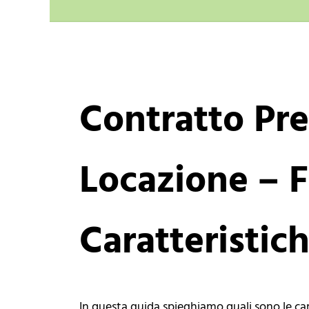
Contratto Pre
Locazione – F
Caratteristic
In questa guida spieghiamo quali sono le car