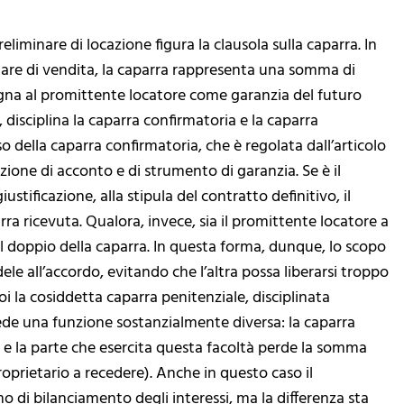
preliminare di locazione figura la clausola sulla caparra. In
re di vendita, la caparra rappresenta una somma di
gna al promittente locatore come garanzia del futuro
 disciplina la caparra confirmatoria e la caparra
so della caparra confirmatoria, che è regolata dall’articolo
zione di acconto e di strumento di garanzia. Se è il
stificazione, alla stipula del contratto definitivo, il
ra ricevuta. Qualora, invece, sia il promittente locatore a
l doppio della caparra. In questa forma, dunque, lo scopo
ele all’accordo, evitando che l’altra possa liberarsi troppo
 la cosiddetta caparra penitenziale, disciplinata
evede una funzione sostanzialmente diversa: la caparra
so e la parte che esercita questa facoltà perde la somma
proprietario a recedere). Anche in questo caso il
 di bilanciamento degli interessi, ma la differenza sta