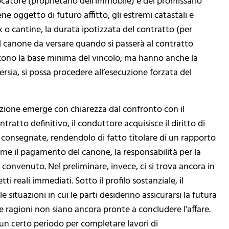
ocatore (proprietario dell’immobile) e del promissario
ne oggetto di futuro affitto, gli estremi catastali e
o cantine, la durata ipotizzata del contratto (per
l canone da versare quando si passerà al contratto
uiscono la base minima del vincolo, ma hanno anche la
ersia, si possa procedere all’esecuzione forzata del
azione emerge con chiarezza dal confronto con il
tratto definitivo, il conduttore acquisisce il diritto di
 consegnate, rendendolo di fatto titolare di un rapporto
 come il pagamento del canone, la responsabilità per la
 convenuto. Nel preliminare, invece, ci si trova ancora in
ti reali immediati. Sotto il profilo sostanziale, il
le situazioni in cui le parti desiderino assicurarsi la futura
e ragioni non siano ancora pronte a concludere l’affare.
 un certo periodo per completare lavori di