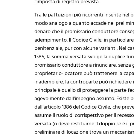
l’imposta di registro prevista.
Tra le pattuizioni più ricorrenti inserite nel 
modo analogo a quanto accade nel prelimina
denaro che il promissario conduttore conse
adempimento. Il Codice Civile, in particolare,
penitenziale, pur con alcune varianti. Nel ca
1385, la somma versata svolge la duplice fun
promissario conduttore a rinunciare, senza giu
proprietario-locatore può trattenere la capar
inadempiere, la controparte può richiedere i
principale è quello di proteggere la parte fed
agevolmente dall’impegno assunto. Esiste poi
dall’articolo 1386 del Codice Civile, che pr
assume il ruolo di corrispettivo per il reces
versata (o deve restituirne il doppio se è il 
preliminare di locazione trova un meccanismo