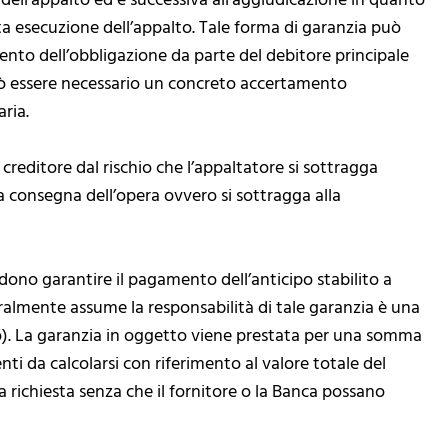
 dell’appalto ed è successiva all’aggiudicazione in quanto
a esecuzione dell’appalto. Tale forma di garanzia può
ento dell’obbligazione da parte del debitore principale
ò essere necessario un concreto accertamento
ria.
l creditore dal rischio che l’appaltatore si sottragga
alla consegna dell’opera ovvero si sottragga alla
dono garantire il pagamento dell’anticipo stabilito a
ralmente assume la responsabilità di tale garanzia è una
o). La garanzia in oggetto viene prestata per una somma
nti da calcolarsi con riferimento al valore totale del
 richiesta senza che il fornitore o la Banca possano