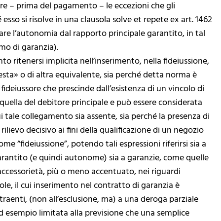
re – prima del pagamento – le eccezioni che gli
 esso si risolve in una clausola solve et repete ex art. 1462
are l’autonomia dal rapporto principale garantito, in tal
mo di garanzia).
nto ritenersi implicita nell’inserimento, nella fideiussione,
sta» o di altra equivalente, sia perché detta norma è
fideiussore che prescinde dall’esistenza di un vincolo di
 quella del debitore principale e può essere considerata
ui tale collegamento sia assente, sia perché la presenza di
ievo decisivo ai fini della qualificazione di un negozio
 “fideiussione”, potendo tali espressioni riferirsi sia a
arantito (e quindi autonome) sia a garanzie, come quelle
 accessorietà, più o meno accentuato, nei riguardi
sole, il cui inserimento nel contratto di garanzia è
traenti, (non all’esclusione, ma) a una deroga parziale
, ad esempio limitata alla previsione che una semplice