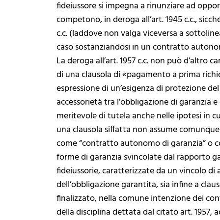
fideiussore si impegna a rinunziare ad oppor
competono, in deroga all’art. 1945 c.c., sicché
c.c. (laddove non valga viceversa a sottoline
caso sostanziandosi in un contratto autono
La deroga all’art. 1957 c.c. non può d’altro ca
di una clausola di «pagamento a prima richie
espressione di un’esigenza di protezione del 
accessorietà tra l’obbligazione di garanzia e
meritevole di tutela anche nelle ipotesi in c
una clausola siffatta non assume comunque ril
come “contratto autonomo di garanzia” o come
forme di garanzia svincolate dal rapporto g
fideiussorie, caratterizzate da un vincolo di
dell’obbligazione garantita, sia infine a clau
finalizzato, nella comune intenzione dei con
della disciplina dettata dal citato art. 1957