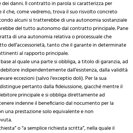
dei danni. Il contratto in parola si caratterizza per
 il che, come vedremo, trova il suo risvolto concreto
Secondo alcuni si tratterebbe di una autonomia sostanziale
 sarebbe del tutto autonomo dal contratto principale. Pane
 tratta di una autonomia relativa o processuale che
 dell’accessorietà, tanto che il garante in determinate
ttinenti al rapporto principale.
ase al quale una parte si obbliga, a titolo di garanzia, ad
l debitore indipendentemente dall’esistenza, dalla validità
evare eccezioni (salvo l’exceptio doli). Per la sua
distingue pertanto dalla fideiussione, giacché mentre il
debitore principale e si obbliga direttamente ad
 tenere indenne il beneficiario dal nocumento per la
on una prestazione solo equivalente e non
ovuta.
hiesta” o “a semplice richiesta scritta”, nella quale il