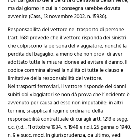
non dal giorno della perdita o dell’avaria della merce,
ma dal giorno in cui la riconsegna sarebbe dovuta
avvenire (Cass., 13 novembre 2002, n. 15936).
Responsabilità del vettore nel trasporto di persone
L’art. 1681 prevede che il vettore risponda dei sinistri
che colpiscono la persona del viaggiatore, nonché la
perdita del bagaglio, a meno che non provi di aver
adottato tutte le misure idonee ad evitare il danno. Il
codice commina altresì la nullità di tutte le clausole
limitative della responsabilità del vettore.
Nei trasporti ferroviari, il vettore risponde dei danni
subiti dai viaggiatori se non dà prova che l’incidente è
avvenuto per causa ad esso non imputabile: in altri
termini, si applica il regime ordinario della
responsabilità contrattuale di cui agli artt. 1218 e segg.
c.c. (r.d.l. 11 ottobre 1934, n. 1948 e r.d.l. 25 gennaio 1940,
n. 9 e succ. mod. In giurisprudenza, da ultimo, vedi