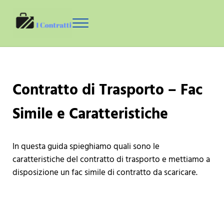
Skip to main content
Skip to header right navigation
Skip to site footer
Menu
Contratti
Guide sui Contratti con Fac Simile da Scaricare
Contratto di Trasporto – Fac
Simile e Caratteristiche
In questa guida spieghiamo quali sono le
caratteristiche del contratto di trasporto e mettiamo a
disposizione un fac simile di contratto da scaricare.